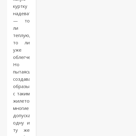
куртку
надевать
— то
ли
теплую,
то ли
уже
облегченную.
Но
пытаясь
создавать
образы
с таким
жилетом,
многие
допускают
одну и
ту же