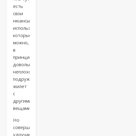
есть
свои
нюансы,
используя
которые
можно,
в
принципе,
довольно
неплохо
подружить
жилет
с
другими
вещами.
Но
совершенно
удручающая