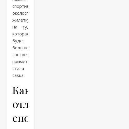
спортивную/
околоспортивную
жилетку
на ту,
которая
будет
больше
соответствовать
приметам
стиля
casual.
Как
отличить
спортивный