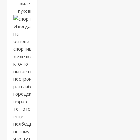
жилет-
пуховик
И когда
на
основе
спортивной
жилетки
кто-то
пытается
построить
расслабленный
городской
образ,
то это
еще
полбеды,
потому
что тут