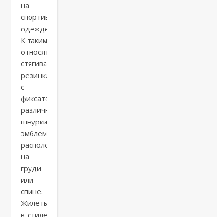
на
спортивной
одежде.
К таким
относятся
стягивающие
резинки
с
фиксаторами,
различные
шнурки,
эмблемы,
расположенные
на
груди
или
спине.
Жилеты
в стиле