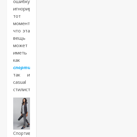
ошибку:
игнорируют
тот
момент,
что эта
вещь
может
иметь
как
спортивную
,
так и
casual
стилистику.
Спортивный