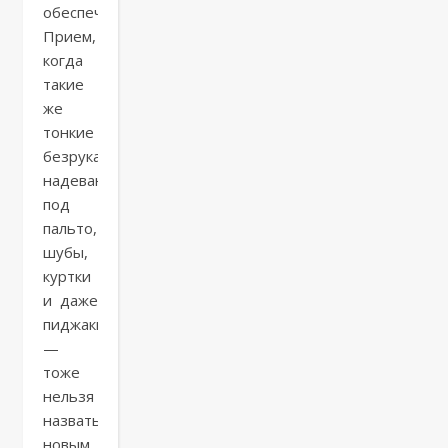
обеспечен.
Прием,
когда
такие
же
тонкие
безрукавки
надевают
под
пальто,
шубы,
куртки
и даже
пиджаки
—
тоже
нельзя
назвать
новым,