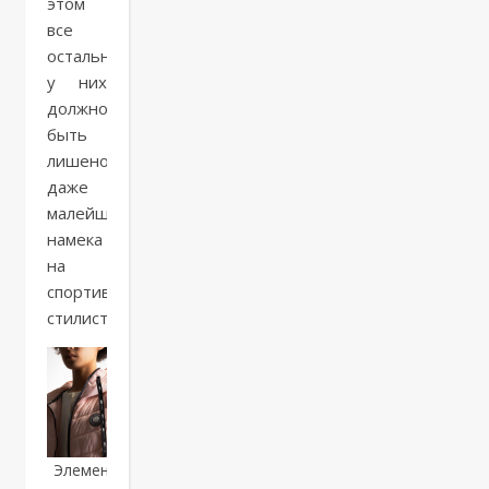
этом
все
остальное
у них
должно
быть
лишено
даже
малейшего
намека
на
спортивную
стилистику.
Элементы