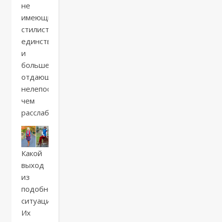
не
имеющий
стилистического
единства
и
больше
отдающий
нелепостью,
чем
расслабленностью.
Какой
выход
из
подобной
ситуации?
Их