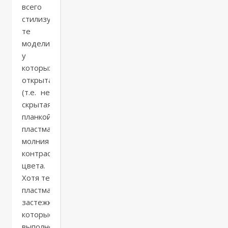
всего
стилизуются
те
модели,
у
которых
открытая
(т.е. не
скрытая
планкой)
пластмассовая
молния
контрастного
цвета.
Хотя те
пластмассовые
застежки,
которые
выполнены