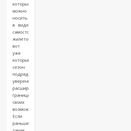
которые
можно
носить
в виде
самостоятельных
жилетов,
вот
уже
который
сезон
подряд
уверенно
расширяют
границы
своих
возможностей.
Если
раньше
такие