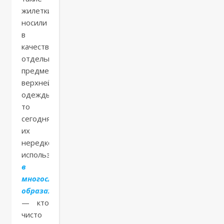
жилетки
носили
в
качестве
отдельного
предмета
верхней
одежды,
то
сегодня
их
нередко
используют
в
многослойных
образах
— кто
чисто