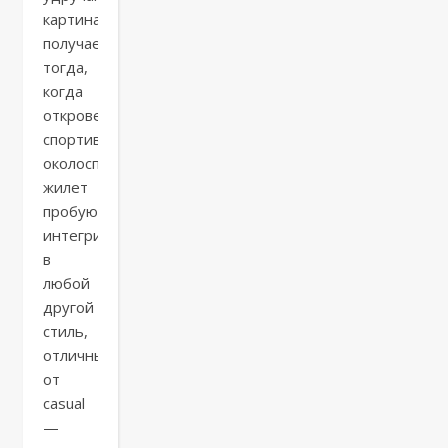
картина
получается
тогда,
когда
откровенно
спортивный/
околоспортивный
жилет
пробуют
интегрировать
в
любой
другой
стиль,
отличный
от
casual
—