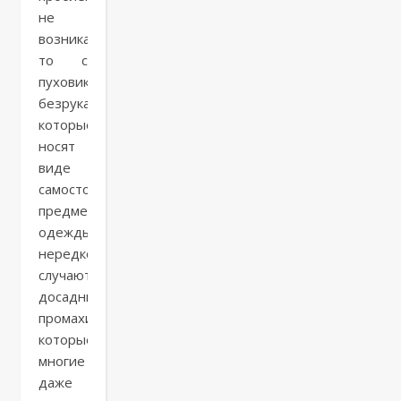
не
возникает,
то с
пуховиками-
безрукавками,
которые
носят
виде
самостоятельного
предмета
одежды,
нередко
случаются
досадные
промахи,
которые
многие
даже