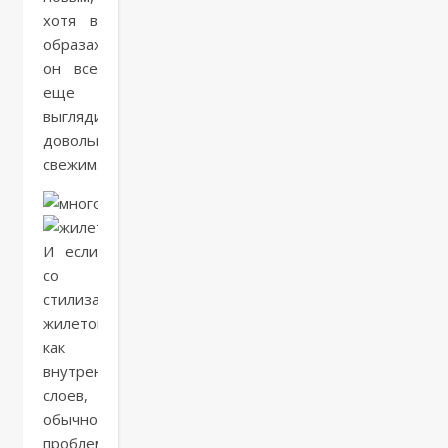
хотя в
образах
он все
еще
выглядит
довольно
свежим.
И если
со
стилизацией
жилетов,
как
внутренних
слоев,
обычно
проблем