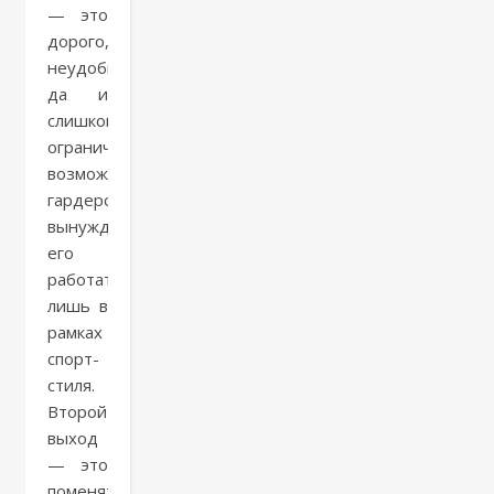
— это
дорого,
неудобно
да и
слишком
ограничивает
возможности
гардероба,
вынуждая
его
работать
лишь в
рамках
спорт-
стиля.
Второй
выход
— это
поменять