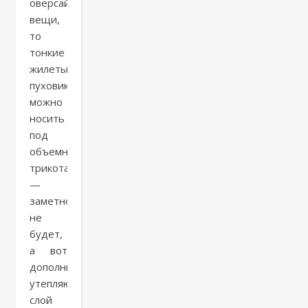
оверсайз
вещи,
то
тонкие
жилеты-
пуховики
можно
носить
под
объемный
трикотаж
—
заметно
не
будет,
а вот
дополнительный
утепляющий
слой