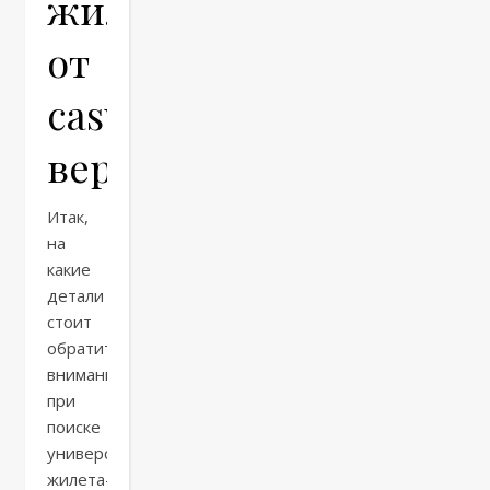
жилет
от
casual
версии
Итак,
на
какие
детали
стоит
обратить
внимание
при
поиске
универсального
жилета-