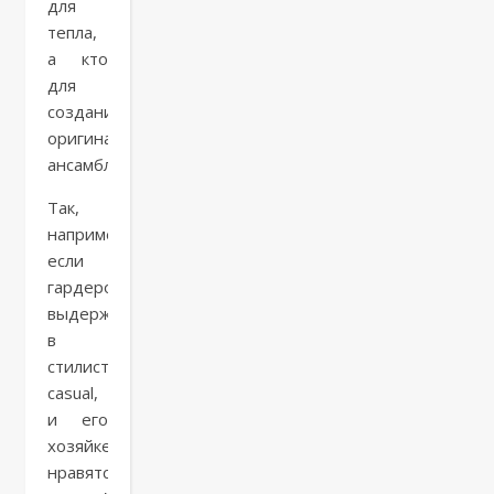
для
тепла,
а кто
для
создания
оригинальных
ансамблей.
Так,
например,
если
гардероб
выдержан
в
стилистике
casual,
и его
хозяйке
нравятся