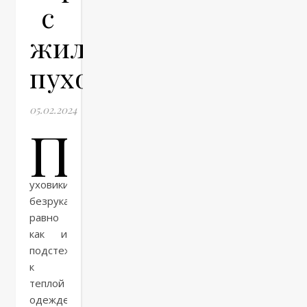
с
жилетами-
пуховиками
05.02.2024
П
уховики-
безрукавки,
равно
как и
подстежки
к
теплой
одежде,