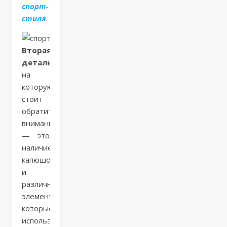
спорт-
стиля
.
Вторая
деталь
,
на
которую
стоит
обратить
внимание
— это
наличие
капюшона
и
различных
элементов,
которые
используются