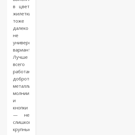
в цвет
жилетки,
тоже
далеко
не
универсальный
вариант.
Лучше
всего
работают
добротные
металлические
молнии
и
кнопки
— не
слишком
крупные,