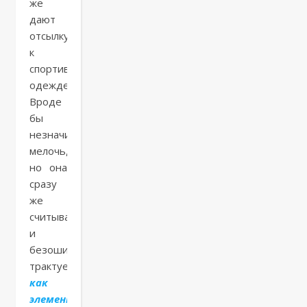
же
дают
отсылку
к
спортивной
одежде.
Вроде
бы
незначительная
мелочь,
но она
сразу
же
считывается
и
безошибочно
трактуется,
как
элемент