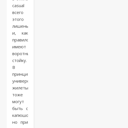
casual
всего
этого
лишены,
и, как
правило,
имеют
воротник-
стойку.
В
принципе,
универсальные
жилеты
тоже
могут
быть с
капюшоном,
но при