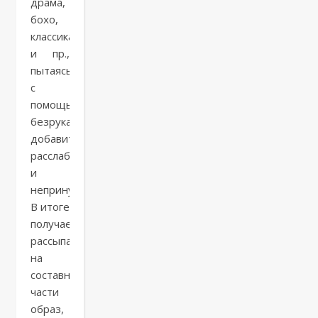
драма,
бохо,
классика
и пр.,
пытаясь
с
помощью
безрукавки
добавить
расслабленности
и
непринужденности.
В итоге
получается
рассыпающийся
на
составные
части
образ,