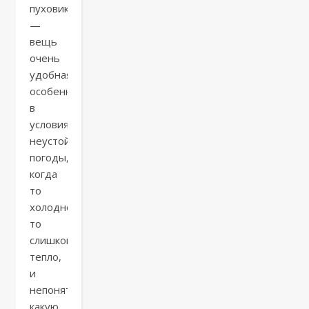
пуховик
—
вещь
очень
удобная,
особенно
в
условиях
неустойчивой
погоды,
когда
то
холодно,
то
слишком
тепло,
и
непонятно,
какую