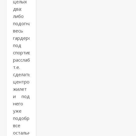
целых
два:
либо
подогнать
весь
гардероб
под
спортивную
расслабленность,
т.е.
сделать
центром
жилет
и под
него
уже
подобрать
все
остальное