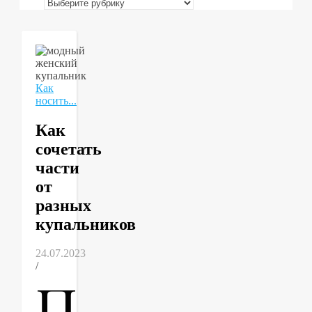
Рубрики
Как
носить...
Как
сочетать
части
от
разных
купальников
24.07.2023
/
П