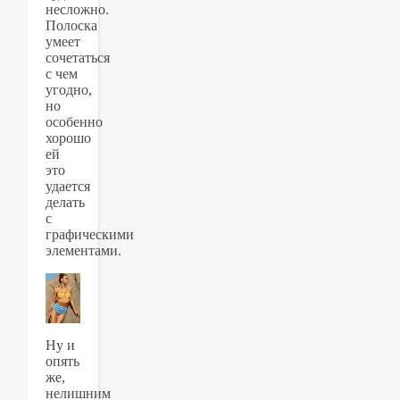
несложно.
Полоска
умеет
сочетаться
с чем
угодно,
но
особенно
хорошо
ей
это
удается
делать
с
графическими
элементами.
Ну и
опять
же,
нелишним