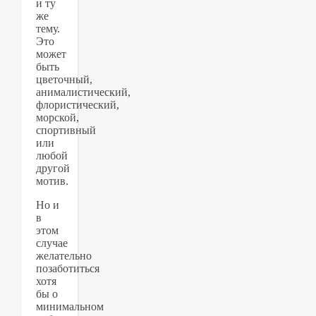
и ту
же
тему.
Это
может
быть
цветочный,
анималистический,
флористический,
морской,
спортивный
или
любой
другой
мотив.
Но и
в
этом
случае
желательно
позаботиться
хотя
бы о
минимальном