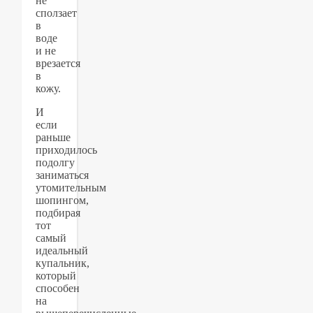
не
сползает
в
воде
и не
врезается
в
кожу.
И
если
раньше
приходилось
подолгу
заниматься
утомительным
шопингом,
подбирая
тот
самый
идеальный
купальник,
который
способен
на