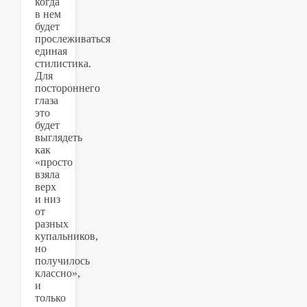
когда
в нем
будет
прослеживаться
единая
стилистика.
Для
постороннего
глаза
это
будет
выглядеть
как
«просто
взяла
верх
и низ
от
разных
купальников,
но
получилось
классно»,
и
только