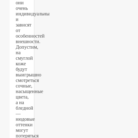
они
очень
индивидуальны
и
зависят
от
особенностей
внешности.
Допустим,
на
смуглой
коже
будут
выигрышно
смотреться
сочные,
насыщенные
цвета,
а на
бледной
—
нюдовые
оттенки
могут
потеряться