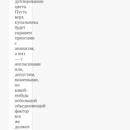
дублировании
цвета.
Пусть
верх
купальника
будет
украшен
принтами
с
ананасом,
а низ
— с
апельсинами
или,
допустим,
вишенками,
но
какой-
нибудь
небольшой
объединяющий
фактор
все
же
должен