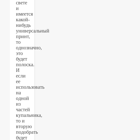
свете
и
имеется
какой-
нибудь
универсальный
принт,
то
однозначно,
это
будет
полоска.
И
если
ее
использовать
на
одной
из
частей
купальника,
то и
вторую
подобрать
будет