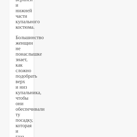
и
нижней
части
купального
костюма.
Большинство
женщин
не
понаслышке
знает,
как
сложно
подобрать
верх
и низ
купальника,
чтобы
они
обеспечивали
ту
посадку,
которая
и
глаз