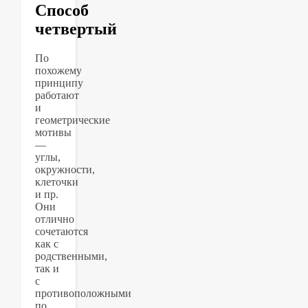
Способ
четвертый
По
похожему
принципу
работают
и
геометрические
мотивы
—
углы,
окружности,
клеточки
и пр.
Они
отлично
сочетаются
как с
родственными,
так и
с
противоположными
по