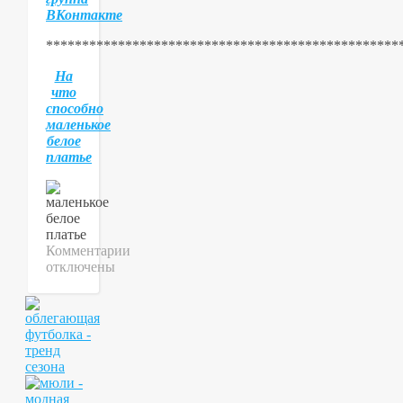
ВКонтакте
*************************************************
На
что
способно
маленькое
белое
платье
Комментарии
к
отключены
записи
Как
сочетать
части
от
разных
купальников