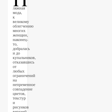
ляжная
мода,
к
великому
облегчению
многих
женщин,
наконец-
то,
добралась
и до
купальников,
отказавшись
от
любых
ограничений
на
непременное
совпадение
цветов,
текстур
и
рисунков
верхней